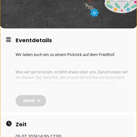
Eventdetails
Wir laden euch ein zu einem Picknick auf dem Friedhof.
Was wir gerne essen, erzählt etwas über uns. Darum essen wir
an diesem Tag Gerichte, die unsere Verstorbenen besonders
gerne mochten – und erzählen von ihnen. Wir teilen die
Erinnerungen. Wir hören Musik und kleine Texte und erleben
ein Segensritual. Eingeladen sind alle, die sich gemeinsam mit
anderen an eine verstorbene Person erinnern möchten – egal
MEHR
wie lange der Tod bereits zurückliegt.
Bitte bring ein Lieblingsessen deiner verstorbenen Person mit,
außerdem Geschirr und Besteck.
Zeit
Infos und Anmeldung:
05.07.2026
14:00
-
17:00