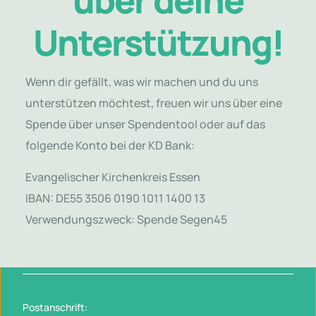
über deine
Spende auf das folgende Konto bei der KD Bank:
Unterstützung!
Evangelischer Kirchenkreis Essen
IBAN: DE55 3506 0190 1011 1400 13
Verwendungszweck: Spende Segen45
Wenn dir gefällt, was wir machen und du uns
unterstützen möchtest, freuen wir uns über eine
Spende über unser Spendentool oder auf das
folgende Konto bei der KD Bank:
Evangelischer Kirchenkreis Essen
IBAN: DE55 3506 0190 1011 1400 13
Verwendungszweck: Spende Segen45
Postanschrift: