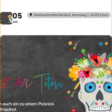
05
Matthäusfriedhof Borbeck
, Marreweg 1, 45355 Essen
JUL