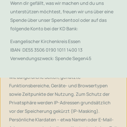
Grundlage können wir erkennen, welche Inhalte
Wenn dir gefällt, was wir machen und du uns
und Funktionen besonders gefragt sind, wann
unterstützen möchtest, freuen wir uns über eine
unser Angebot am stärksten genutzt wird und wo
Spende über unser Spendentool oder auf das
Verbesserungspotenzial besteht. Darüber hinaus
folgende Konto bei der KD Bank:
nutzen wir gelegentlich Testverfahren, um
Evangelischer Kirchenkreis Essen
verschiedene Varianten unseres Onlineangebots
IBAN: DE55 3506 0190 1011 1400 13
miteinander zu vergleichen und die beste Version
Verwendungszweck: Spende Segen45
für unsere Besucher bereitzustellen.
Erfasst werden dabei technische Informationen
wie aufgerufene Seiten, genutzte
Funktionsbereiche, Geräte- und Browsertypen
sowie Zeitpunkte der Nutzung. Zum Schutz der
Privatsphäre werden IP-Adressen grundsätzlich
vor der Speicherung gekürzt (IP-Masking).
Persönliche Klardaten – etwa Namen oder E-Mail-