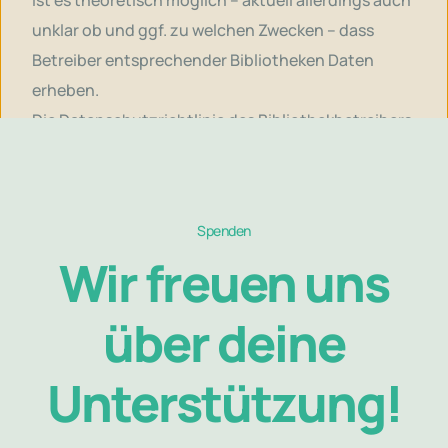
unklar ob und ggf. zu welchen Zwecken – dass
Betreiber entsprechender Bibliotheken Daten
erheben.
Die Datenschutzrichtlinie des Bibliothekbetreibers
Google finden Sie hier:
https://www.google.com/policies/privacy
.
Webanalyse mit Matomo
Spenden
Wir freuen uns
Um zu verstehen, wie Besucher unser
Onlineangebot nutzen, setzen wir statistische
über deine
Analyseverfahren ein. Diese liefern uns aggregierte
und pseudonymisierte Einblicke in
Unterstützung!
Nutzungsmuster, Interessengebiete und
allgemeine demografische Merkmale. Auf dieser